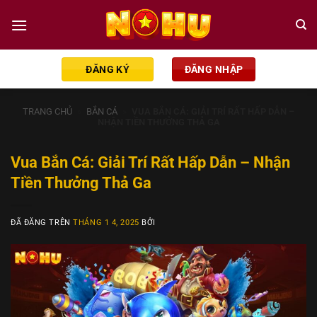
Chuyển
đến
nội
dung
ĐĂNG KÝ
ĐĂNG NHẬP
TRANG CHỦ
»
BẮN CÁ
»
VUA BẮN CÁ: GIẢI TRÍ RẤT HẤP DẪN –
NHẬN TIỀN THƯỞNG THẢ GA
Vua Bắn Cá: Giải Trí Rất Hấp Dẫn – Nhận
Tiền Thưởng Thả Ga
ĐÃ ĐĂNG TRÊN
THÁNG 1 4, 2025
BỞI