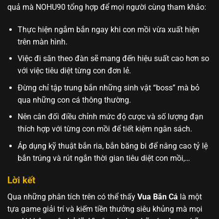
quả mà NOHU90 tổng hợp để mọi người cùng tham khảo:
Thực hiện ngắm bắn ngay khi con mồi vừa xuất hiện
trên màn hình.
Việc đi săn theo đàn sẽ mang đến hiệu suất cao hơn so
với việc tiêu diệt từng con đơn lẻ.
Đừng chỉ tập trung bắn những sinh vật “boss” mà bỏ
qua những con cá thông thường.
Nên cân đối điều chỉnh mức độ cược và số lượng đạn
thích hợp với từng con mồi để tiết kiệm ngân sách.
Áp dụng kỹ thuật bắn ria, bắn băng bi để nâng cao tỷ lệ
bắn trúng và rút ngắn thời gian tiêu diệt con mồi,…
Lời kết
Qua những phân tích trên có thể thấy
Vua Bắn Cá
là một
tựa game giải trí và kiếm tiền thưởng siêu khủng mà mọi