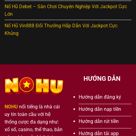
Nổ Hũ Debet – Sân Chơi Chuyên Nghiệp Với Jackpot Cực
Lớn
Nổ Hũ Vin888 Đổi Thưởng Hấp Dẫn Với Jackpot Cực
Khủng
HƯỚNG DẪN
Hướng dẫn đăng ký
NOHU
nổi tiếng là nhà cái
Hướng dẫn nạp tiền
uy tín toàn cầu với hệ
Hướng dẫn rút tiền
thống cược đa dạng như:
xổ số, casino, thể thao, bắn
Hướng dẫn tải app