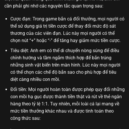
cần phải ghi nhớ các nguyên tắc quan trọng sau:
Cược đạn: Trong game bắn cá đổi thưởng, mọi người có
thể sử dụng giá trị tiền cược để thay đổi mức độ sát
thương của các viên đạn. Lúc này mọi người có thể
chọn nút “+” hoặc “-” để tăng hay giảm mức tiền cược.
Tiêu diệt: Anh em có thể di chuyển nòng súng để điều
chỉnh hướng và tầm ngắm thích hợp để bắn trúng
những sinh vật biển trên màn hình. Lúc này mọi người
có thể chọn các chế độ bắn sao cho phù hợp để tiêu
diệt càng nhiều con mồi.
Đổi tiền: Mọi người hoàn toàn được phép quy đổi những
con mồi hạ gục được thành tiền thật và rút về thẻ ngân
hàng theo tỷ lệ 1:1. Tuy nhiên, mỗi loài cá lại mang về
mức tiền thưởng khác nhau và được tính toán theo
công thức sau: