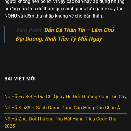
người không nên bỏ lỡ. Vì vậy các bạn hãy áp dụng những
hướng dẫn trên để tham gia chinh phục tựa game này tại
NOHU và kiếm thu nhập khủng về cho bản thân.
Xem thêm:
Bắn Cá Thần Tài – Làm Chủ
Đại Dương, Rinh Tiền Tỷ Mỗi Ngày
BÀI VIẾT MỚI
Nổ Hũ Five88 – Địa Chỉ Quay Hũ Đổi Thưởng Đáng Tin Cậy
Nổ Hũ Sin88 – Sảnh Game Đẳng Cấp Hàng Đầu Châu Á
Nổ Hũ Zbet Đổi Thưởng Thu Hút Hàng Triệu Cược Thủ
2025