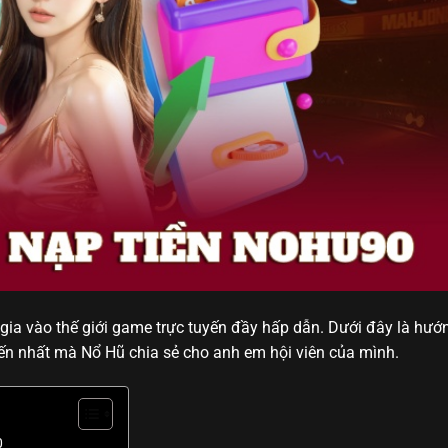
gia vào thế giới game trực tuyến đầy hấp dẫn. Dưới đây là hướ
iến nhất mà Nổ Hũ chia sẻ cho anh em hội viên của mình.
0