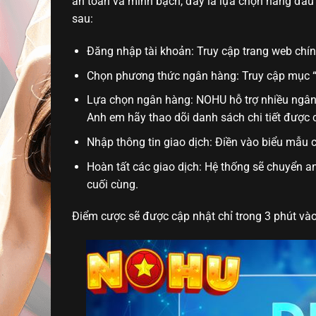
an toàn và minh bạch, đây là lựa chọn hàng đầu 
sau:
Đăng nhập tài khoản: Truy cập trang web chí
Chọn phương thức ngân hàng: Truy cập mục “
Lựa chọn ngân hàng: NOHU hỗ trợ nhiều ngân
Anh em hãy thao dõi danh sách chi tiết được 
Nhập thông tin giao dịch: Điền vào biểu mẫu c
Hoàn tất các giao dịch: Hệ thống sẽ chuyển 
cuối cùng.
Điểm cược sẽ được cập nhật chỉ trong 3 phút vào