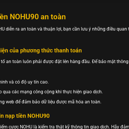
iền NOHU90 an toàn
U diễn ra an toàn và thuận lợi, bạn cần lưu ý những điều quan 
 hiện của phương thức thanh toán
tố an toàn luôn phải được đặt lên hàng đầu. Để bảo mật thông 
nh và có độ uy tín cao.
cập qua các mạng công cộng khi thực hiện giao dịch.
rang web để đảm bảo dữ liệu được mã hóa an toàn.
tin nạp tiền NOHU90
iểm cược NOHU là kiểm tra thật kỹ thông tin giao dịch. Hãy đả