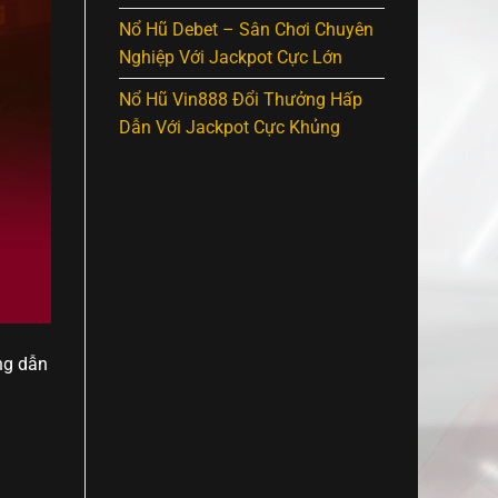
Nổ Hũ Debet – Sân Chơi Chuyên
Nghiệp Với Jackpot Cực Lớn
Nổ Hũ Vin888 Đổi Thưởng Hấp
Dẫn Với Jackpot Cực Khủng
ng dẫn