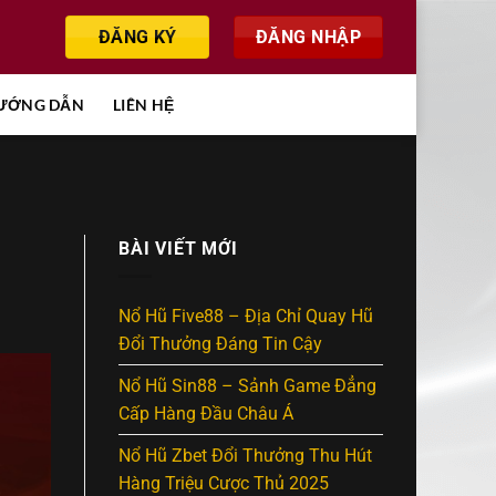
ĐĂNG KÝ
ĐĂNG NHẬP
ƯỚNG DẪN
LIÊN HỆ
BÀI VIẾT MỚI
Nổ Hũ Five88 – Địa Chỉ Quay Hũ
Đổi Thưởng Đáng Tin Cậy
Nổ Hũ Sin88 – Sảnh Game Đẳng
Cấp Hàng Đầu Châu Á
Nổ Hũ Zbet Đổi Thưởng Thu Hút
Hàng Triệu Cược Thủ 2025