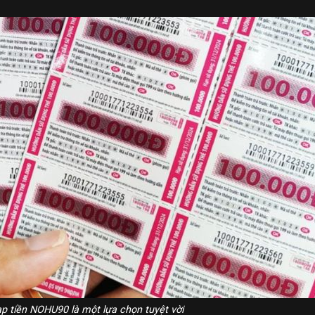
ạp tiền NOHU90 là một lựa chọn tuyệt vời