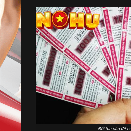
Đổi thẻ cào để n