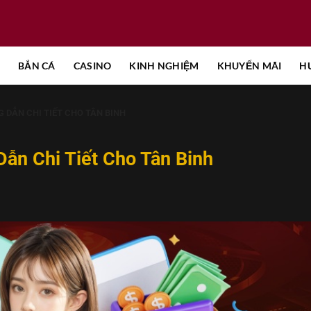
BẮN CÁ
CASINO
KINH NGHIỆM
KHUYẾN MÃI
H
 DẪN CHI TIẾT CHO TÂN BINH
ẫn Chi Tiết Cho Tân Binh