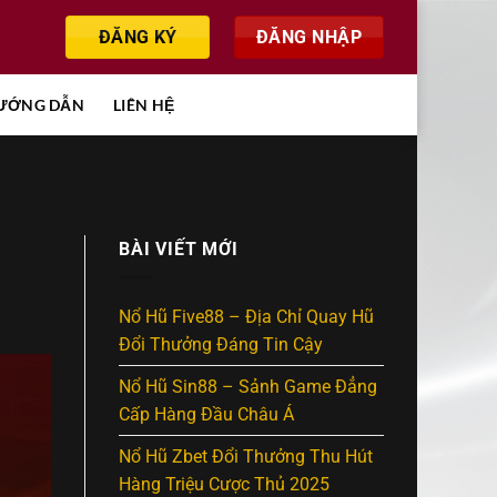
ĐĂNG KÝ
ĐĂNG NHẬP
ƯỚNG DẪN
LIÊN HỆ
BÀI VIẾT MỚI
Nổ Hũ Five88 – Địa Chỉ Quay Hũ
Đổi Thưởng Đáng Tin Cậy
Nổ Hũ Sin88 – Sảnh Game Đẳng
Cấp Hàng Đầu Châu Á
Nổ Hũ Zbet Đổi Thưởng Thu Hút
Hàng Triệu Cược Thủ 2025