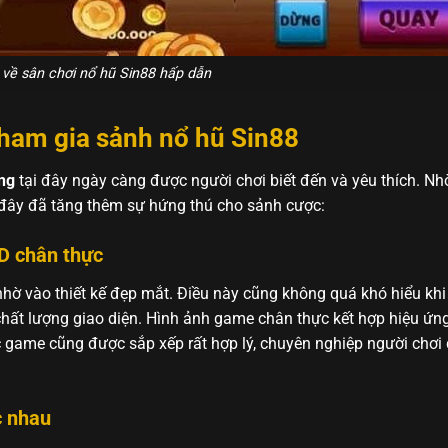
u về sân chơi nổ hũ Sin88 hấp dẫn
 tham gia sảnh nổ hũ Sin88
ng
tại đây ngày càng được người chơi biết đến và yêu thích. Nh
 đây đã tăng thêm sự hứng thú cho sảnh cược:
3D chân thực
hờ vào thiết kế đẹp mắt. Điều này cũng không quá khó hiểu khi
chất lượng giao diện. Hình ảnh game chân thực kết hợp hiệu ứn
ục game cũng được sắp xếp rất hợp lý, chuyên nghiệp người chơi
c nhau