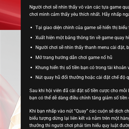
Người chơi sẽ nhìn thấy vô vàn các tựa game qua
chơi mình cảm thấy yêu thích nhất. Hãy nhấp nga
Tại giao diện chính của game sẽ hiển thị biểu 
Xuất hiện một bảng thông tin về game quay h
Người chơi sẽ nhìn thấy thanh menu cài đặt, 
Mở trang hướng dẫn chơi game nổ hũ
Khung hiển thị số tiền bạn có trong tài khoản 
Nút quay hũ đổi thưởng hoặc cài đặt chế độ 
Sau khi hội viên đã cài đặt số tiền cược cho mỗi l
bạn có thể dễ dàng điều chỉnh tăng giảm số tiền
Khi bạn nhấp vào nút “Quay” các cuộn sẽ dịch ch
biểu tượng dừng lại liên kết và nằm trên một hà
thưởng thì người chơi phải tìm hiểu quy luật đư