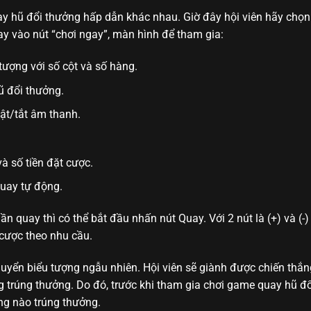
y hũ đổi thưởng hấp dẫn khác nhau. Giờ đây hội viên hãy chọn 
y vào nút “chơi ngay”, màn hình để tham gia:
tượng với số cột và số hàng.
ũ đổi thưởng.
bật/tắt âm thanh.
và số tiền đặt cược.
quay tự động.
ần quay thì có thể bắt đầu nhấn nút Quay. Với 2 nút là (+) và (-)
 cược theo nhu cầu.
uyển biểu tượng ngẫu nhiên. Hội viên sẽ giành được chiến thắ
ng trúng thưởng. Do đó, trước khi tham gia chơi game quay hũ đổ
ờng nào trúng thưởng.