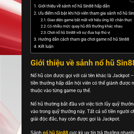
Giới thiệu về sảnh nổ hũ Sin88 hấp dẫn
Ưu điểm nổi bật khi hội viên tham gia sảnh nổ hũ Si
Giao diện game bắt mắt với hiệu ứng 3D chân thực
Có nhiều mức quay hũ đổi thưởng khác nhau
Chơi nổ hũ Sin88 với sự đua top thú vị
Hướng dẫn cách tham gia chơi game nổ hũ Sin88
Kết luận
Giới thiệu về sảnh nổ hũ Sin
Nổ hũ còn được gọi với cái tên khác là Jackpot –
tiền thưởng hấp dẫn hội viên có thể giành được 
thuộc vào từng game cụ thể.
Nổ hũ thường bắt đầu với việc tích lũy quỹ thưở
vào trong quỹ thưởng này. Tất cả số tiền người 
giải độc đắc, hay còn được gọi là Jackpot.
Sảnh
nổ hũ Sin88
cực kỳ uy tín trả thưởng nhan