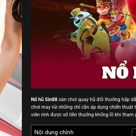
Nổ hũ Sin88
sân chơi quay hũ đổi thưởng hấp dẫn 
chơi may rủi những chỉ cần áp dụng chiến thuật t
viên rinh được số tiền thưởng khổng lồ khi tham
Nội dung chính