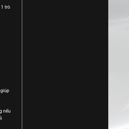
1 trò
 giúp
ng nếu
i