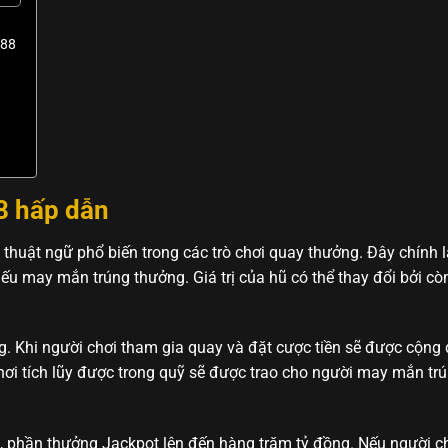
n88
88 hấp dẫn
 thuật ngữ phổ biến trong các trò chơi quay thưởng. Đây chính l
nếu may mắn trúng thưởng. Giá trị của hũ có thể thay đổi bởi cò
ng. Khi người chơi tham gia quay và đặt cược tiền sẽ được cộng
chơi tích lũy được trong quỹ sẽ được trao cho người may mắn tr
h, phần thưởng Jackpot lên đến hàng trăm tỷ đồng. Nếu người c