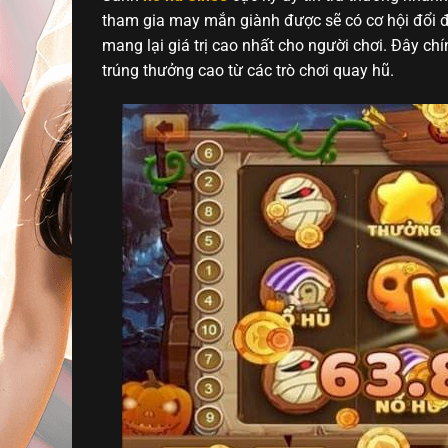
tham gia may mắn giành được sẽ có cơ hội đổi đ
mang lại giá trị cao nhất cho người chơi. Đây chí
trúng thưởng cao từ các trò chơi quay hũ.