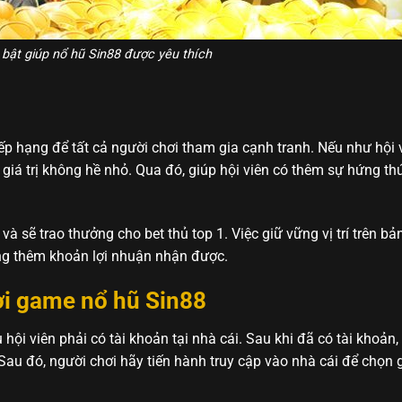
bật giúp nổ hũ Sin88 được yêu thích
p hạng để tất cả người chơi tham gia cạnh tranh. Nếu như hội 
á trị không hề nhỏ. Qua đó, giúp hội viên có thêm sự hứng thú
sẽ trao thưởng cho bet thủ top 1. Việc giữ vững vị trí trên bả
ăng thêm khoản lợi nhuận nhận được.
i game nổ hũ Sin88
hội viên phải có tài khoản tại nhà cái. Sau khi đã có tài khoản,
 Sau đó, người chơi hãy tiến hành truy cập vào nhà cái để chọn