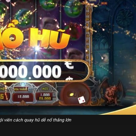
i viên cách quay hũ dễ nổ thắng lớn