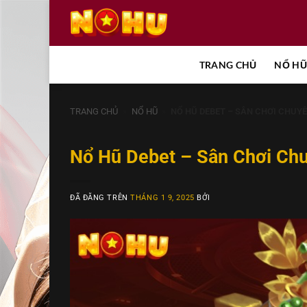
Chuyển
đến
nội
dung
TRANG CHỦ
NỔ HŨ
TRANG CHỦ
»
NỔ HŨ
»
NỔ HŨ DEBET – SÂN CHƠI CHUY
Nổ Hũ Debet – Sân Chơi Chu
ĐÃ ĐĂNG TRÊN
THÁNG 1 9, 2025
BỞI