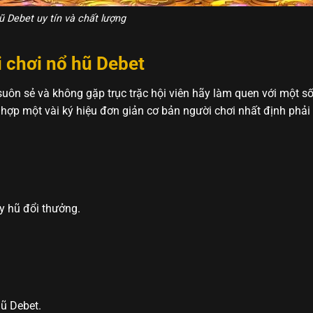
ũ Debet uy tín và chất lượng
 chơi nổ hũ Debet
uôn sẻ và không gặp trục trặc hội viên hãy làm quen với một số
ợp một vài ký hiệu đơn giản cơ bản người chơi nhất định phải 
y hũ đổi thưởng.
ũ Debet.