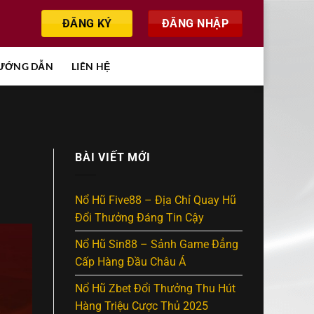
ĐĂNG KÝ
ĐĂNG NHẬP
ƯỚNG DẪN
LIÊN HỆ
BÀI VIẾT MỚI
Nổ Hũ Five88 – Địa Chỉ Quay Hũ
Đổi Thưởng Đáng Tin Cậy
Nổ Hũ Sin88 – Sảnh Game Đẳng
Cấp Hàng Đầu Châu Á
Nổ Hũ Zbet Đổi Thưởng Thu Hút
Hàng Triệu Cược Thủ 2025