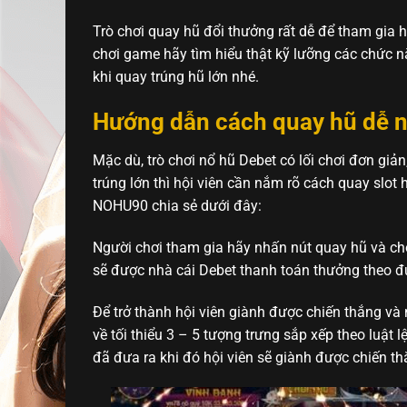
Trò chơi quay hũ đổi thưởng rất dễ để tham gia hộ
chơi game hãy tìm hiểu thật kỹ lưỡng các chức n
khi quay trúng hũ lớn nhé.
Hướng dẫn cách quay hũ dễ 
Mặc dù, trò chơi nổ hũ Debet có lối chơi đơn giản
trúng lớn thì hội viên cần nắm rõ cách quay slot
NOHU90 chia sẻ dưới đây:
Người chơi tham gia hãy nhấn nút quay hũ và chờ
sẽ được nhà cái Debet thanh toán thưởng theo đ
Để trở thành hội viên giành được chiến thắng và 
về tối thiểu 3 – 5 tượng trưng sắp xếp theo luật
đã đưa ra khi đó hội viên sẽ giành được chiến t