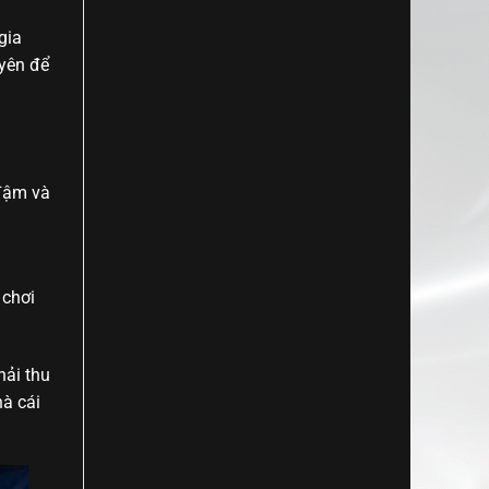
gia
uyên để
 đậm và
 chơi
hải thu
hà cái