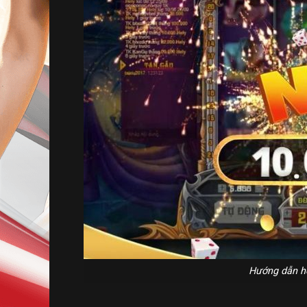
Hướng dẫn hộ