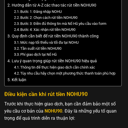
Hướng dẫn từ A-Z các thao tác rút tiền NOHU90
Bước 1: Đăng nhập NOHU
Bước 2: Chọn cách rút tiền NOHU90
Bước 3: Điền đủ thông tin mà Nổ Hũ yêu cầu vào form
Bước 4: Xác nhận rút tiền NOHU90
Quy định cần biết để rút tiền NOHU90 thành công
Mức nạp tối thiểu và tối đa tại NOHU
Tần suất rút tiền NOHU90
Phí giao dịch tại Nổ Hũ
Lưu ý quan trọng giúp rút tiền NOHU90 hiệu quả
Thông tin để thực hiện giao dịch cần chính xác
Tùy nhu cầu hãy chọn một phương thức thanh toán phù hợp
Kết luận
Điều kiện cần khi rút tiền NOHU90
Trước khi thực hiện giao dịch, bạn cần đảm bảo một số
yêu cầu cơ bản của
NOHU90
. Đây là những yếu tố quan
trọng để quá trình diễn ra thuận lợi: