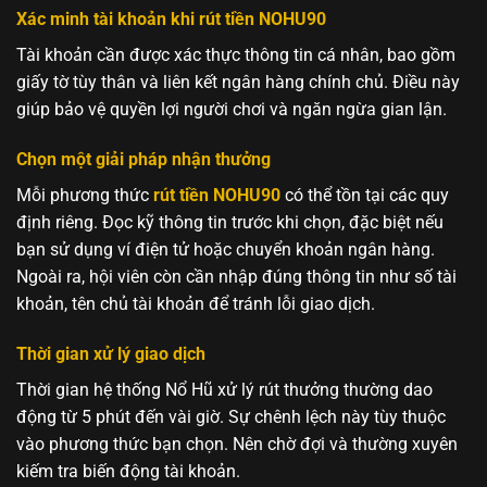
Xác minh tài khoản khi rút tiền NOHU90
Tài khoản cần được xác thực thông tin cá nhân, bao gồm
giấy tờ tùy thân và liên kết ngân hàng chính chủ. Điều này
giúp bảo vệ quyền lợi người chơi và ngăn ngừa gian lận.
Chọn một giải pháp nhận thưởng
Mỗi phương thức
rút tiền NOHU90
có thể tồn tại các quy
định riêng. Đọc kỹ thông tin trước khi chọn, đặc biệt nếu
bạn sử dụng ví điện tử hoặc chuyển khoản ngân hàng.
Ngoài ra, hội viên còn cần nhập đúng thông tin như số tài
khoản, tên chủ tài khoản để tránh lỗi giao dịch.
Thời gian xử lý giao dịch
Thời gian hệ thống Nổ Hũ xử lý rút thưởng thường dao
động từ 5 phút đến vài giờ. Sự chênh lệch này tùy thuộc
vào phương thức bạn chọn. Nên chờ đợi và thường xuyên
kiếm tra biến động tài khoản.