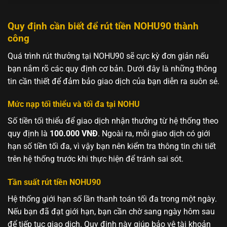
Quy định cần biết để rút tiền NOHU90 thành
công
Quá trình rút thưởng tại NOHU90 sẽ cực kỳ đơn giản nếu
bạn nắm rõ các quy định cơ bản. Dưới đây là những thông
tin cần thiết để đảm bảo giao dịch của bạn diễn ra suôn sẻ.
Mức nạp tối thiểu và tối đa tại NOHU
Số tiền tối thiểu để giao dịch nhận thưởng từ hệ thống theo
quy định là
100.000 VNĐ
. Ngoài ra, mỗi giao dịch có giới
hạn số tiền tối đa, vì vậy bạn nên kiểm tra thông tin chi tiết
trên hệ thống trước khi thực hiện để tránh sai sót.
Tần suất rút tiền NOHU90
Hệ thống giới hạn số lần thanh toán tối đa trong một ngày.
Nếu bạn đã đạt giới hạn, bạn cần chờ sang ngày hôm sau
để tiếp tục giao dịch. Quy định này giúp bảo vệ tài khoản