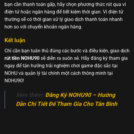
bạn cần thanh toán gấp, hãy chọn phương thức rút qua ví
điện tử hoặc ngân hàng để tiết kiệm thời gian. Ví điện tử
thường sẽ có thời gian xử lý giao dịch thanh toán nhanh
hơn so với chuyển khoản ngân hàng.
Kết luận
Chỉ cần bạn tuân thủ đúng các bước và điều kiện, giao dịch
rút tiền NOHU90
sẽ diễn ra suôn sẻ. Hãy đăng ký tham gia
ngay để tận hưởng trải nghiệm chơi game đặc sắc tại
NOHU và quản lý tài chính một cách thông minh tại
NOHU90!
Xem thêm:
Đăng Ký NOHU90 – Hướng
Dẫn Chi Tiết Để Tham Gia Cho Tân Binh