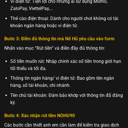
Ví điện tử: Tiện lợi cho những ai sử dụng Momo,
ZaloPay, ViettelPay,…
Thẻ cào điện thoại: Dành cho người chơi không có tài
khoản ngân hàng hoặc ví điện tử.
Bước 3: Điền đủ thông tin mà Nổ Hũ yêu cầu vào form
Nhấn vào mục “Rút tiền” và điền đầy đủ thông tin:
Số tiền muốn rút: Nhập chính xác số tiền trong giới hạn
tối thiểu và tối đa.
Thông tin ngân hàng/ ví điện tử: Bao gồm tên ngân
hàng, số tài khoản, chi nhánh.
Tên chủ tài khoản: Đảm bảo khớp với thông tin đã đăng
ký.
Bước 4: Xác nhận rút tiền NOHU90
Các bước cần thiết anh em cần làm để kiểm tra giao dịch