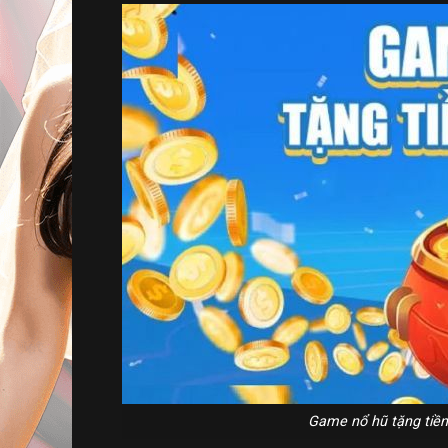
Game nổ hũ tặng tiền