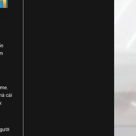
ốn
am
ame.
hà cái
y.
Người