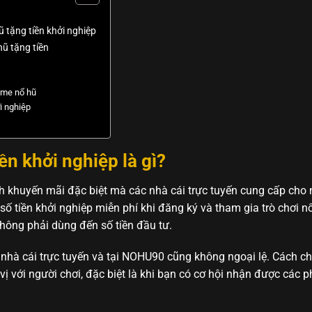
 tặng tiền khởi nghiệp
ũ tặng tiền
game nổ hũ
i nghiệp
ền khởi nghiệp là gì?
h khuyến mãi đặc biệt mà các nhà cái trực tuyến cung cấp cho
ố tiền khởi nghiệp miễn phí khi đăng ký và tham gia trò chơi n
hông phải dùng đến số tiền đầu tư.
c nhà cái trực tuyến và tại NOHU90 cũng không ngoại lệ. Cách c
ú vị với người chơi, đặc biệt là khi bạn có cơ hội nhận được các 