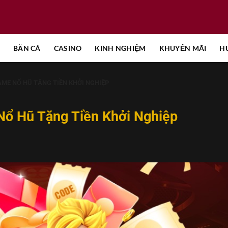
BẮN CÁ
CASINO
KINH NGHIỆM
KHUYẾN MÃI
H
AME NỔ HŨ TẶNG TIỀN KHỞI NGHIỆP
Nổ Hũ Tặng Tiền Khởi Nghiệp