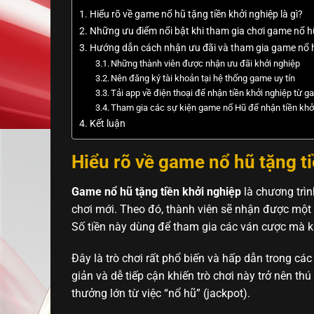
Hiểu rõ về game nổ hũ tặng tiền khởi nghiệp là gì?
Những ưu điểm nổi bật khi tham gia chơi game nổ hũ
Hướng dẫn cách nhận ưu đãi và tham gia game nổ h
Những thành viên được nhận ưu đãi khởi nghiệp
Nên đăng ký tài khoản tại hệ thống game uy tín
Tải app về điện thoại để nhận tiền khởi nghiệp từ 
Tham gia các sự kiện game nổ Hũ để nhận tiền khở
Kết luận
Hiểu rõ về game nổ hũ tặng ti
Game nổ hũ tặng tiền khởi nghiệp
là chương trìn
chơi mới. Theo đó, thành viên sẽ nhận được một s
Số tiền này dùng để tham gia các ván cược mà k
Đây là trò chơi rất phổ biến và hấp dẫn trong cá
giản và dễ tiếp cận khiến trò chơi này trở nên th
thưởng lớn từ việc “nổ hũ” (jackpot).