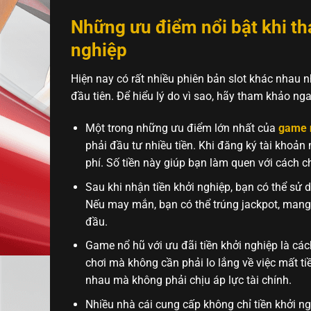
Những ưu điểm nổi bật khi th
nghiệp
Hiện nay có rất nhiều phiên bản slot khác nhau 
đầu tiên. Để hiểu lý do vì sao, hãy tham khảo n
Một trong những ưu điểm lớn nhất của
game n
phải đầu tư nhiều tiền. Khi đăng ký tài khoản
phí. Số tiền này giúp bạn làm quen với cách ch
Sau khi nhận tiền khởi nghiệp, bạn có thể sử
Nếu may mắn, bạn có thể trúng jackpot, man
đầu.
Game nổ hũ với ưu đãi tiền khởi nghiệp là các
chơi mà không cần phải lo lắng về việc mất ti
nhau mà không phải chịu áp lực tài chính.
Nhiều nhà cái cung cấp không chỉ tiền khởi 