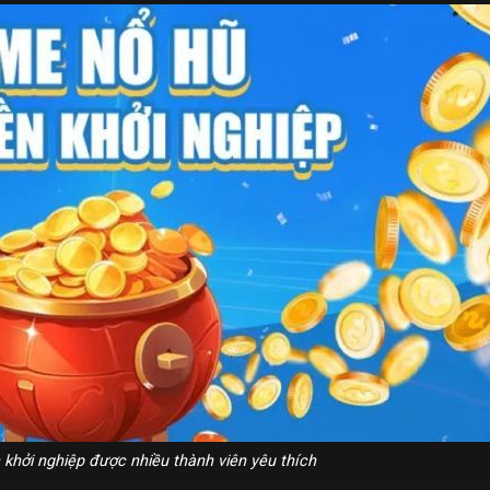
 khởi nghiệp được nhiều thành viên yêu thích